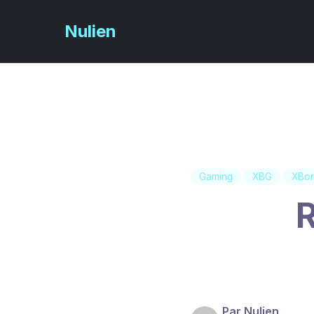
Nulien
Passer
au
contenu
principal
Gaming
XBG
XBor
R
Par Nulien