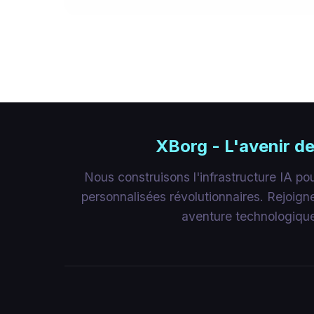
XBorg - L'avenir de
Nous construisons l'infrastructure IA p
personnalisées révolutionnaires. Rejoig
aventure technologiqu