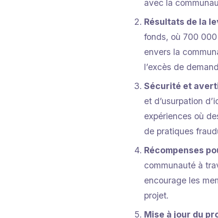
avec la communau
Résultats de la l
fonds, où 700 000 
envers la communa
l’excès de demande 
Sécurité et aver
et d’usurpation d’i
expériences où de
de pratiques fraud
Récompenses po
communauté à trave
encourage les memb
projet.
Mise à jour du pr