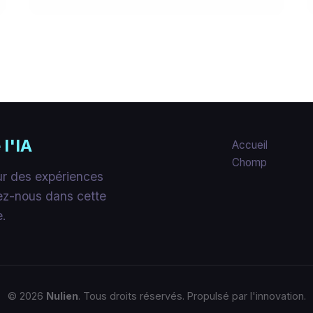
 l'IA
Accueil
Chomp
our des expériences
nez-nous dans cette
e.
© 2026
Nulien
. Tous droits réservés. Propulsé par l'innovation.