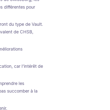
s différentes pour
ont du type de Vault.
uivalent de CHSB,
éliorations
ation, car l’intérêt de
omprendre les
 pas succomber à la
nir.