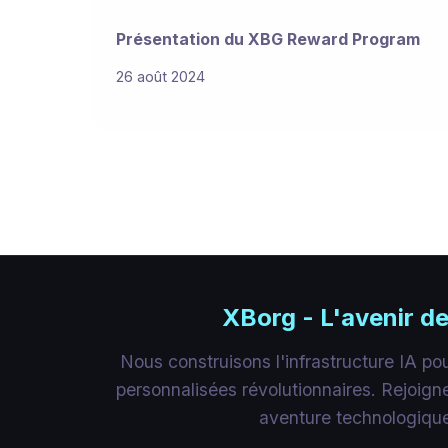
Présentation du XBG Reward Program
26 août 2024
XBorg - L'avenir de
Nous construisons l'infrastructure IA p
personnalisées révolutionnaires. Rejoig
aventure technologiqu