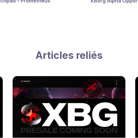
unchpad – Prometheus
XBorg Alpha Opport
Articles reliés