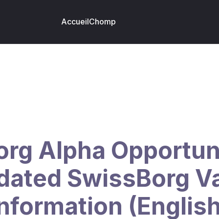
Accueil
Chomp
rg Alpha Opportun
dated SwissBorg Va
Information (English