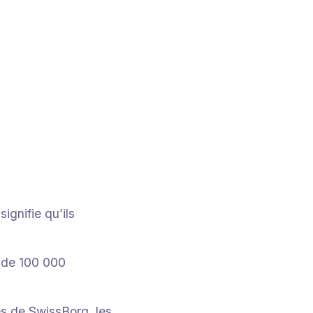
ignifie qu’ils
t de 100 000
res de SwissBorg, les