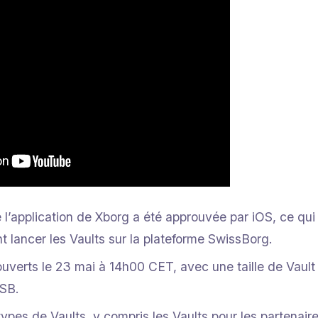
l’application de Xborg a été approuvée par iOS, ce qui s
 lancer les Vaults sur la plateforme SwissBorg.
ouverts le 23 mai à 14h00 CET, avec une taille de Vaul
HSB.
 types de Vaults, y compris les Vaults pour les partenai