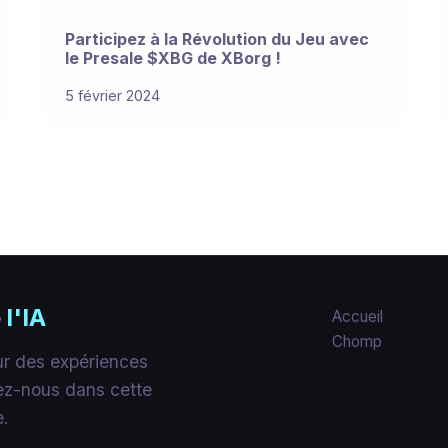
Participez à la Révolution du Jeu avec
le Presale $XBG de XBorg !
5 février 2024
 l'IA
Accueil
Chomp
our des expériences
nez-nous dans cette
e.