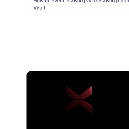
How to invest in XBorg via the XBorg La
Vault