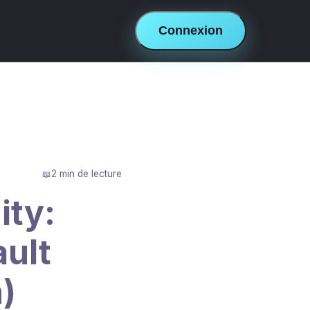
Connexion
2 min de lecture
ity:
ult
)