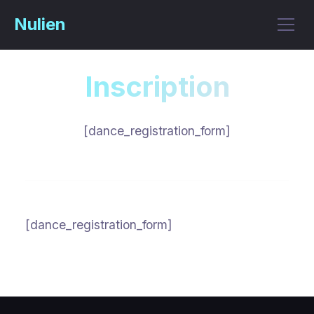
Passer
Nulien
au
Menu
contenu
principal
Inscription
[dance_registration_form]
[dance_registration_form]