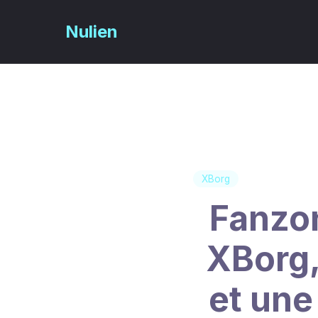
Nulien
Passer
au
contenu
principal
XBorg
Fanzon
XBorg,
et une