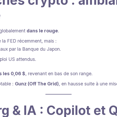
hés crypto : ambi
e
 globalement
dans le rouge
.
e la FED récemment, mais :
aux par la Banque du Japon.
mploi US attendus.
 les 0,06 $
, revenant en bas de son range.
table :
Gunz (Off The Grid)
, en hausse suite à une mise
 & IA : Copilot et 