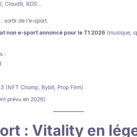
2, Cloud9, BDS…
: sortir de l’e-sport.
at non e-sport annoncé pour le T1 2026
(musique, sp
s :
t
b3 (NFT Chomp, Bybit, Prop Firm)
nt prévu en 2026)
rt : Vitality en lé