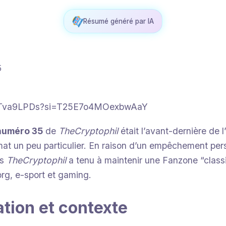
Résumé généré par IA
5
qGTva9LPDs?si=T25E7o4MOexbwAaY
numéro 35
de
TheCryptophil
était l’avant-dernière de l
mat un peu particulier. En raison d’un empêchement per
is
TheCryptophil
a tenu à maintenir une Fanzone “classi
org, e-sport et gaming.
tion et contexte