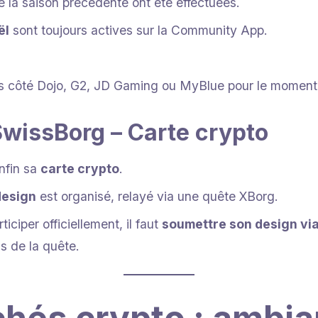
de la saison précédente ont été effectuées.
ël
sont toujours actives sur la Community App.
 côté Dojo, G2, JD Gaming ou MyBlue pour le moment
wissBorg – Carte crypto
nfin sa
carte crypto
.
design
est organisé, relayé via une quête XBorg.
ticiper officiellement, il faut
soumettre son design via
us de la quête.