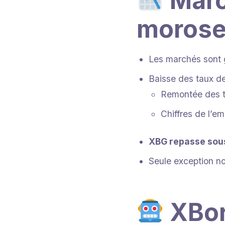
Marc
moros
Les marchés sont
Baisse des taux d
Remontée des t
Chiffres de l’e
XBG repasse sous
Seule exception no
XBorg