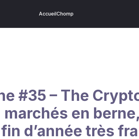
Accueil
Chomp
e #35 – The Crypto
 marchés en berne
 fin d’année très fr