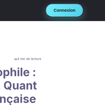
Connexion
4 min de lecture
phile :
, Quant
ançaise